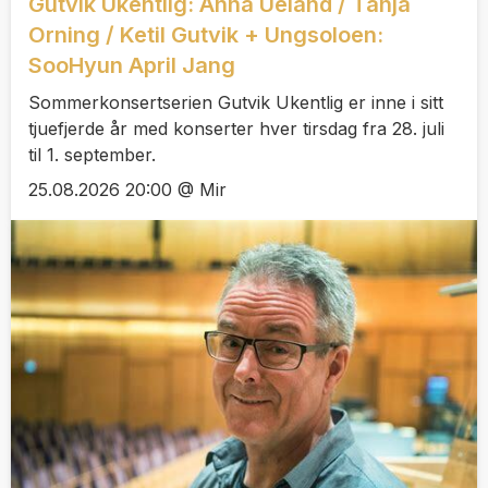
Gutvik Ukentlig: Anna Ueland / Tanja
Orning / Ketil Gutvik + Ungsoloen:
SooHyun April Jang
Sommerkonsertserien Gutvik Ukentlig er inne i sitt
tjuefjerde år med konserter hver tirsdag fra 28. juli
til 1. september.
25.08.2026 20:00 @ Mir