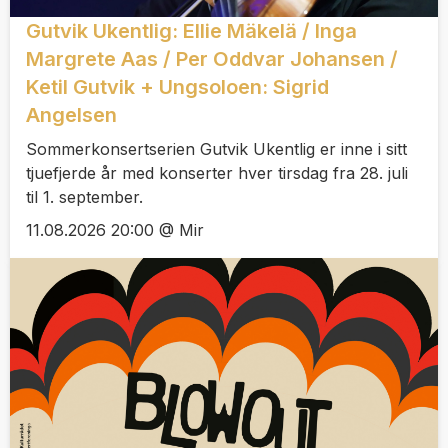
Gutvik Ukentlig: Ellie Mäkelä / Inga
Margrete Aas / Per Oddvar Johansen /
Ketil Gutvik + Ungsoloen: Sigrid
Angelsen
Sommerkonsertserien Gutvik Ukentlig er inne i sitt
tjuefjerde år med konserter hver tirsdag fra 28. juli
til 1. september.
11.08.2026 20:00 @ Mir